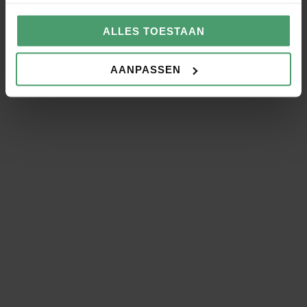
ALLES TOESTAAN
Salarisadministratie uitbesteden
AANPASSEN
Je salarisadministratie uitbesteden is een
slimme keuze als je bedrijf groeit of wanneer je
efficiënter wilt werken.
Salarisadministratie voor
Administratiekantoren
Maak je dienstverlening compleet met de
salarisadministratie van Van Berkel Werkt