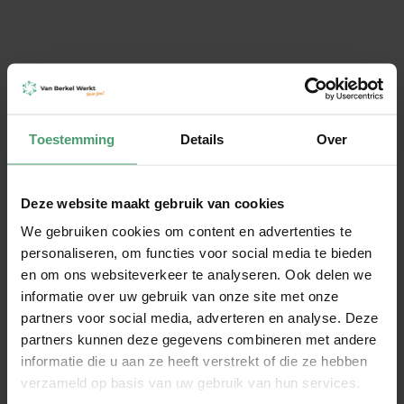
Ik wil graag
Bericht
Toestemming
Details
Over
Deze website maakt gebruik van cookies
We gebruiken cookies om content en advertenties te
VERSTUUR
personaliseren, om functies voor social media te bieden
en om ons websiteverkeer te analyseren. Ook delen we
informatie over uw gebruik van onze site met onze
partners voor social media, adverteren en analyse. Deze
partners kunnen deze gegevens combineren met andere
Groei als werkgever. Onze
informatie die u aan ze heeft verstrekt of die ze hebben
verzameld op basis van uw gebruik van hun services.
diensten helpen je verder: