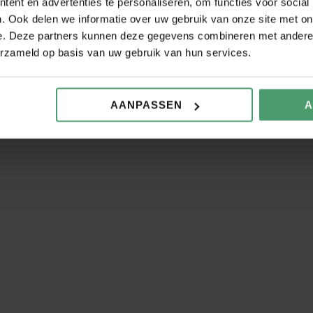
ent en advertenties te personaliseren, om functies voor social
. Ook delen we informatie over uw gebruik van onze site met on
e. Deze partners kunnen deze gegevens combineren met andere i
erzameld op basis van uw gebruik van hun services.
kgever. Onze diensten hel
AANPASSEN
A
tie
Externe
Person
vertrouwenspersoon
toren
lening
Met Petra als externe
Wij nem
vertrouwenspersoon
adminis
ie van
vergroot je de veiligheid
persone
op jouw werkvloer
handen,
concent
van je b