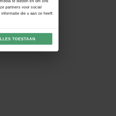
 media te bieden en om ons
ze partners voor social
nformatie die u aan ze heeft
pen je verder:
LLES TOESTAAN
eelsadministratie
Verzuim en Vitaliteit
en al je
Een zieke werknemer
tratieve
brengt veel administratie
elszorgen uit
met zich mee. Dit kan
 zodat jij je kunt
Van Berkel Werkt uit
reren op de groei
handen nemen.
edrijf.