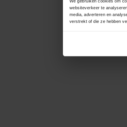
We gebruiken cookies om cont
websiteverkeer te analyseren
media, adverteren en analys
verstrekt of die ze hebben v
Groei als wer
Salarisadministratie
Salarisadministra
uitbesteden
voor
Administratiekan
Je salarisadministratie
Maak je dienstver
uitbesteden is een
compleet met de
slimme keuze als je
salarisadministrat
bedrijf groeit of wanneer
Van Berkel Werkt
je efficiënter wilt werken.