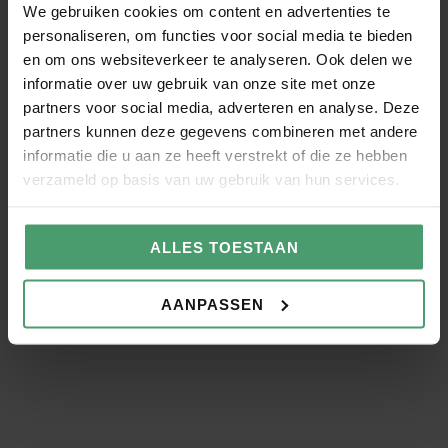
Ik wil graag
We gebruiken cookies om content en advertenties te
personaliseren, om functies voor social media te bieden
en om ons websiteverkeer te analyseren. Ook delen we
Bericht
informatie over uw gebruik van onze site met onze
partners voor social media, adverteren en analyse. Deze
partners kunnen deze gegevens combineren met andere
informatie die u aan ze heeft verstrekt of die ze hebben
verzameld op basis van uw gebruik van hun services.
VERSTUUR
ALLES TOESTAAN
AANPASSEN
Groei als werkgever. Onze
diensten helpen je verder: