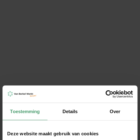
Heb je een vraag of wil je
meer informatie?
Stuur het contactformulier in, dan hoor
je snel van ons.
Naam
Telefoonnummer
Toestemming
Details
Over
E-mail
Deze website maakt gebruik van cookies