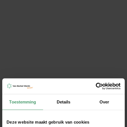
Ik wil graag
Bericht
VERSTUUR
Groei als werkgever. Onze
Toestemming
Details
Over
diensten helpen je verder:
Deze website maakt gebruik van cookies