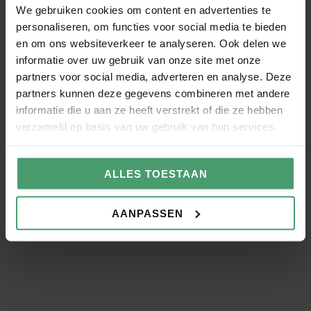
We gebruiken cookies om content en advertenties te
Salarisadministratie uitbesteden
personaliseren, om functies voor social media te bieden
en om ons websiteverkeer te analyseren. Ook delen we
Je salarisadministratie uitbesteden is een
informatie over uw gebruik van onze site met onze
slimme keuze als je bedrijf groeit of wanneer je
partners voor social media, adverteren en analyse. Deze
partners kunnen deze gegevens combineren met andere
efficiënter wilt werken.
informatie die u aan ze heeft verstrekt of die ze hebben
verzameld op basis van uw gebruik van hun services.
ALLES TOESTAAN
Salarisadministratie voor
Administratiekantoren
AANPASSEN
Maak je dienstverlening compleet met de
salarisadministratie van Van Berkel Werkt