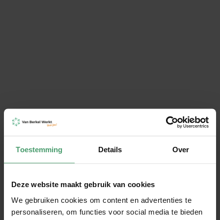
VERSTUUR
Groei als werkgever. Onze
diensten helpen je verder:
Toestemming
Details
Over
Salarisadministratie uitbesteden
Deze website maakt gebruik van cookies
We gebruiken cookies om content en advertenties te
Je salarisadministratie uitbesteden is een
personaliseren, om functies voor social media te bieden
slimme keuze als je bedrijf groeit of wanneer je