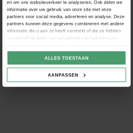
en om ons websiteverkeer te analyseren. Ook delen we
efficiënter wilt werken.
informatie over uw gebruik van onze site met onze
partners voor social media, adverteren en analyse. Deze
partners kunnen deze gegevens combineren met andere
informatie die u aan ze heeft verstrekt of die ze hebben
verzameld op basis van uw gebruik van hun services.
Salarisadministratie voor
Administratiekantoren
ALLES TOESTAAN
Maak je dienstverlening compleet met de
salarisadministratie van Van Berkel Werkt
AANPASSEN
Externe vertrouwenspersoon
Met Petra als externe vertrouwenspersoon
vergroot je de veiligheid op jouw werkvloer