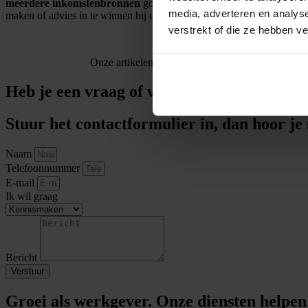
meerdere inkomstenbronnen
goed moeten nadenken waar ze de korti
media, adverteren en analys
maken of advies in te winnen bij een belastingadviseur.
verstrekt of die ze hebben v
Onze artikelen zijn puur informatief. Hieraan kun
Heb je een vraag of wil je meer informatie
Stuur het contactformulier in, dan hoor je 
Naam
Telefoonnummer
E-mail
Ik wil graag
Bericht
Verstuur
Groei als werkgever. Onze diensten helpen