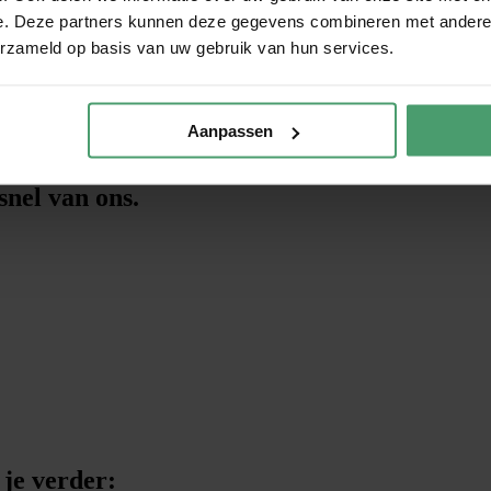
ng laten verrekenen om een onverwachte belastingaanslag te voorkomen.
e. Deze partners kunnen deze gegevens combineren met andere i
erzameld op basis van uw gebruik van hun services.
nen geen rechten worden ontleend. Heb je vragen over jouw situatie? N
Aanpassen
?
snel van ons.
 je verder: