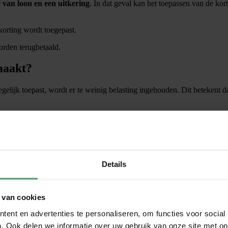
 van loon en een uitkering
. In dat geval kan het toepassen van de kor
korting wordt toegepast.
rden terugbetaald.
maakt?
lijk toepast, wordt er te weinig belasting ingehouden. Dit betekent dat
t, wordt er juist te veel belasting ingehouden. In dat geval kan er bij 
rknemer het formulier ‘Model opgaaf gegevens voor de loonheffingen’ i
Details
orlopige belastingaangifte te doen via
Mijn Belastingdienst
, zodat dir
 van cookies
ent en advertenties te personaliseren, om functies voor social
 zorgvuldig worden toegepast. Werknemers met
één werkgever
kunnen de
. Ook delen we informatie over uw gebruik van onze site met on