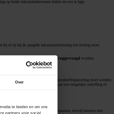
ting op beide inkomstenbronnen leiden tot een te lage
 hij of zij bij de aangifte inkomstenbelasting een bedrag moet
de aangifte inkomstenbelasting geld
teruggevraagd
worden.
n. Hierin geeft hij of zij aan of de loonheffingskorting moet worden
Over
ect inzichtelijk wordt of er sprake is van een mogelijke naheffing of
 media te bieden en om ons
 korting zonder problemen laten toepassen, terwijl mensen met
ze partners voor social