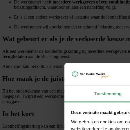
De werknemer heeft
meerdere werkgevers of een combinatie
belastingafdracht, waardoor er later een naheffing volgt.
Er is al een andere werkgever of instantie waar de loonheffings
De werknemer wil voorkomen dat er achteraf belasting moet wo
Wat gebeurt er als je de verkeerde keuze 
Als een werknemer de loonheffingskorting bij meerdere werkgevers tege
terugbetalen
aan de Belastingdienst.
Andersom kan het ook: als iemand
nergens
loonheffingskorting toepas
Hoe maak je de juiste keuze?
Bij het ondertekenen van een nieuwe arbeidsovereenkomst vult een we
Toestemming
toegepast. Twijfelt een werknemer? Dan kan het handig zijn om de vo
teruggave.
Deze website maakt gebruik
In het kort
We gebruiken cookies om cont
Loonheffingskorting kan een fijn belastingvoordeel zijn, maar moet
websiteverkeer te analyseren