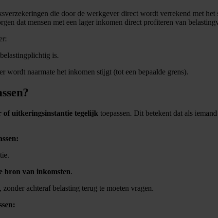
ksverzekeringen die door de werkgever direct wordt verrekend met het 
zorgen dat mensen met een lager inkomen direct profiteren van belasting
er:
elastingplichtig is.
er wordt naarmate het inkomen stijgt (tot een bepaalde grens).
assen?
of uitkeringsinstantie tegelijk
toepassen. Dit betekent dat als ieman
assen:
tie.
e bron van inkomsten
.
, zonder achteraf belasting terug te moeten vragen.
ssen: