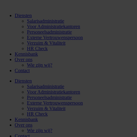
Skip
to
Diensten
content
Salarisadministratie
Voor Administratiekantoren
Personeelsadministratie
Externe Vertrouwenspersoon
Verzuim & Vitaliteit
HR Check
Kennisbank
Over ons
Wie zijn wij?
Contact
Diensten
Salarisadministratie
Voor Administratiekantoren
Personeelsadministratie
Externe Vertrouwenspersoon
Verzuim & Vitaliteit
HR Check
Kennisbank
Over ons
Wie zijn wij?
Contact