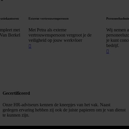
ratiekantoren
Externe vertrouwenspersoon
Personeelsadmin
ompleet met
Met Petra als externe
Wij nemen al
n Van Berkel
vertrouwenspersoon vergroot je de
personeelszo
veiligheid op jouw werkvloer
je kunt conc
bedrijf.
Gecertificeerd
Onze HR-adviseurs kennen de kneepjes van het vak. Naast
gedegen ervaring hebben zij ook de juiste papieren om je van dienst
te kunnen zijn.