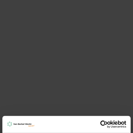
VERSTUUR
Groei als werkgever. Onze
diensten helpen je verder:
Salarisadministratie uitbesteden
Je salarisadministratie uitbesteden is een
slimme keuze als je bedrijf groeit of wanneer je
efficiënter wilt werken.