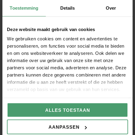
Toestemming
Details
Over
Salarisadministratie voor
Administratiekantoren
Deze website maakt gebruik van cookies
Maak je dienstverlening compleet met de
salarisadministratie van Van Berkel Werkt
We gebruiken cookies om content en advertenties te
personaliseren, om functies voor social media te bieden
en om ons websiteverkeer te analyseren. Ook delen we
informatie over uw gebruik van onze site met onze
partners voor social media, adverteren en analyse. Deze
Externe vertrouwenspersoon
partners kunnen deze gegevens combineren met andere
informatie die u aan ze heeft verstrekt of die ze hebben
verzameld op basis van uw gebruik van hun services.
Met Petra als externe vertrouwenspersoon
vergroot je de veiligheid op jouw werkvloer
ALLES TOESTAAN
AANPASSEN