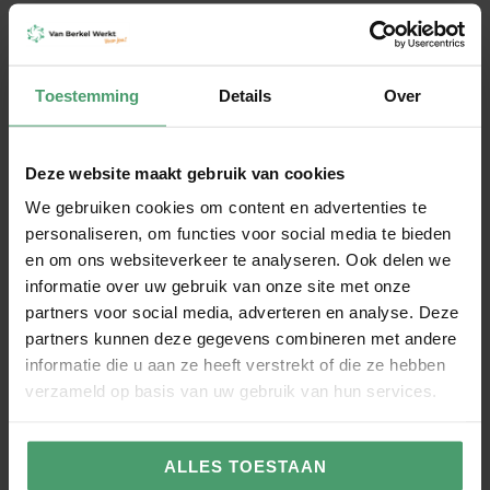
Heb je een vraag of wil je
meer informatie?
Stuur het contactformulier in, dan hoor
Toestemming
Details
Over
je snel van ons.
Naam
Deze website maakt gebruik van cookies
We gebruiken cookies om content en advertenties te
Telefoonnummer
personaliseren, om functies voor social media te bieden
en om ons websiteverkeer te analyseren. Ook delen we
informatie over uw gebruik van onze site met onze
E-mail
partners voor social media, adverteren en analyse. Deze
partners kunnen deze gegevens combineren met andere
informatie die u aan ze heeft verstrekt of die ze hebben
verzameld op basis van uw gebruik van hun services.
Ik wil graag
ALLES TOESTAAN
Bericht