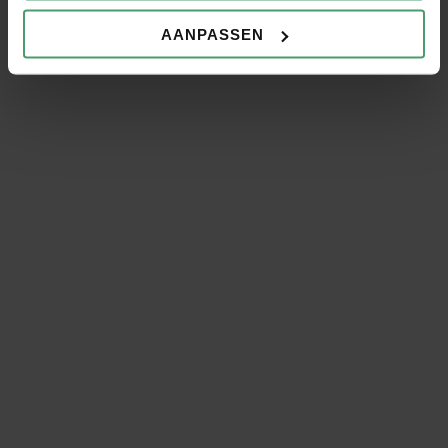
AANPASSEN
VERSTUUR
Groei als werkgever. Onze
diensten helpen je verder:
Salarisadministratie uitbesteden
Je salarisadministratie uitbesteden is een