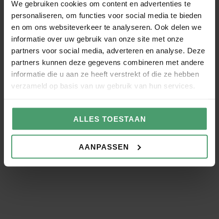
Verzuim en Vitaliteit
We gebruiken cookies om content en advertenties te
personaliseren, om functies voor social media te bieden
en om ons websiteverkeer te analyseren. Ook delen we
Een zieke werknemer brengt veel administratie
informatie over uw gebruik van onze site met onze
met zich mee. Dit kan Van Berkel Werkt uit
partners voor social media, adverteren en analyse. Deze
handen nemen.
partners kunnen deze gegevens combineren met andere
informatie die u aan ze heeft verstrekt of die ze hebben
verzameld op basis van uw gebruik van hun services.
ALLES TOESTAAN
Waarom kiezen voor Van
AANPASSEN
Berkel Werkt?