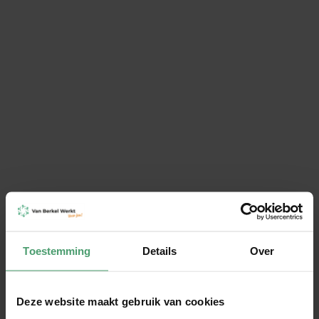
Externe vertrouwenspersoon
Met Petra als externe vertrouwenspersoon
vergroot je de veiligheid op jouw werkvloer
Personeelsadministratie
Wij nemen al je administratieve
personeelszorgen uit handen, zodat jij je kunt
concentreren op de groei van je bedrijf.
Toestemming
Details
Over
Deze website maakt gebruik van cookies