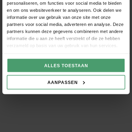
personaliseren, om functies voor social media te bieden
en om ons websiteverkeer te analyseren. Ook delen we
Heb je een vraag of wil je
informatie over uw gebruik van onze site met onze
partners voor social media, adverteren en analyse. Deze
meer informatie?
partners kunnen deze gegevens combineren met andere
Stuur het contactformulier in, dan hoor
informatie die u aan ze heeft verstrekt of die ze hebben
je snel van ons.
verzameld op basis van uw gebruik van hun services.
Naam
ALLES TOESTAAN
Telefoonnummer
AANPASSEN
E-mail
Ik wil graag