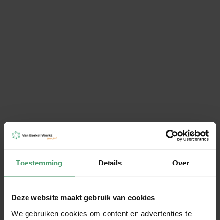
Werknemers die kortdurend zorg verlof willen
opnemen, moeten dit zo snel mogelijk bij jou melden.
Als ondernemer kun je vragen om bewijs voor het feit
dat het aangevraagde verlof nodig is. Werknemers die
langdurend verlof voor zorg willen opnemen, moeten
dit schriftelijk bij jou aanvragen. Dit moeten ze minstens
twee weken voorafgaand aan het verlof doen.
Misschien vind je deze artikelen ook interessant:
Help, ik heb een zieke werknemer! | Van Berkel Werkt
Zwangerschap op de werkvloer | Van Berkel Werkt
Onze artikelen zijn puur informatief. Hieraan kunnen geen rechten worden ontleend. Heb je vragen over jouw situatie?
Neem dan altijd contact op voor een advies op maat.
Toestemming
Details
Over
Deze website maakt gebruik van cookies
We gebruiken cookies om content en advertenties te