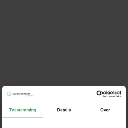
Heb je een vraag of wil je
meer informatie?
Stuur het contactformulier in, dan hoor
je snel van ons.
Naam
Telefoonnummer
Toestemming
Details
Over
E-mail